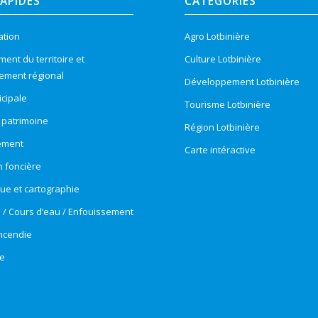
RAPIDES
CATÉGORIES
ation
Agro Lotbinière
nt du territoire et
Culture Lotbinière
ement régional
Développement Lotbinière
cipale
Tourisme Lotbinière
t patrimoine
Région Lotbinière
ement
Carte intéractive
n foncière
e et cartographie
e / Cours d’eau / Enfouissement
incendie
e