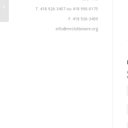
11e cocktail dînatoire
de la Fondation
T. 418 926-3407 ou 418 990-0175
Philippe Boucher
F. 418 926-3409
info@mrclotbiniere.org