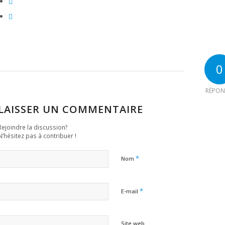
0
RÉPON
LAISSER UN COMMENTAIRE
Rejoindre la discussion?
N’hésitez pas à contribuer !
*
Nom
*
E-mail
Site web