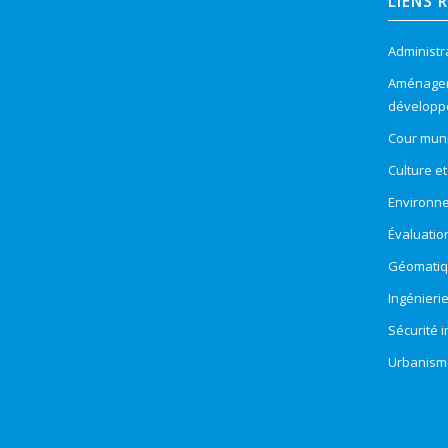
LIENS 
Administr
Aménageme
développ
Cour muni
Culture e
Environn
Évaluatio
Géomatiqu
Ingénieri
Sécurité 
Urbanism