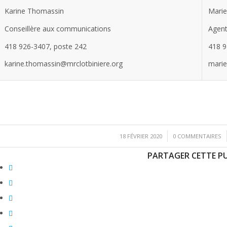
Karine Thomassin
Marie
Conseillère aux communications
Agent
418 926-3407, poste 242
418 9
karine.thomassin@mrclotbiniere.org
marie
/
/
18 FÉVRIER 2020
0 COMMENTAIRES
PARTAGER CETTE P