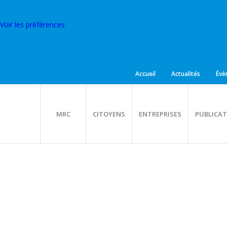
Voir les préférences
Accueil
Actualités
Évè
MRC
CITOYENS
ENTREPRISES
PUBLICAT