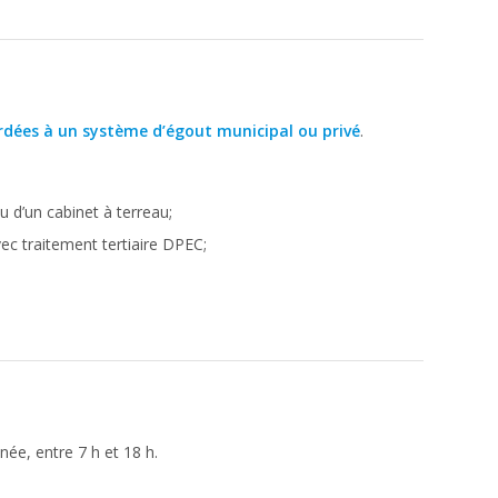
rdées à un système d’égout municipal ou privé
.
 d’un cabinet à terreau;
c traitement tertiaire DPEC;
ée, entre 7 h et 18 h.