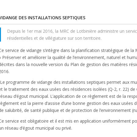
VIDANGE DES INSTALLATIONS SEPTIQUES
Depuis le 1er mai 2016, la MRC de Lotbinière administre un servic
résidentielles et de villégiature sur son territoire.
Ce service de vidange s’intègre dans la planification stratégique de la 
« Préserver et améliorer la qualité de l’environnement, naturel et hum
décrites dans la nouvelle version du Plan de gestion des matières rés
2016.
(Le programme de vidange des installations septiques permet aux muni
et le traitement des eaux usées des résidences isolées (Q-2, r. 22) d
réseau d’égout municipal. L’application de ce règlement est de la respo
règlement est la pierre d’assise d’une bonne gestion des eaux usées des
de salubrité, de santé publique et de protection de l’environnement (n
Ce service est obligatoire et il est mis en application uniformément p
un réseau d’égout municipal ou privé.