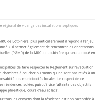
e régional de vidange des installations septiques
MRC de Lotbinière, plus particulièrement il répond à l’enjeu:
anisé ». Il permet également de rencontrer les orientations
iduelles (PGMR) de la MRC de Lotbinière qui sera adopté en
cipalités de faire respecter le Règlement sur l’évacuation
e 6 chambres à coucher ou moins qui ne sont pas reliés à un
nsabilité des municipalités locales. Le respect de ce
 résidences isolées puisqu’il vise l’atteinte des objectifs
appe phréatique, cours d’eau et lacs).
our tous les citoyens dont la résidence est non raccordée à