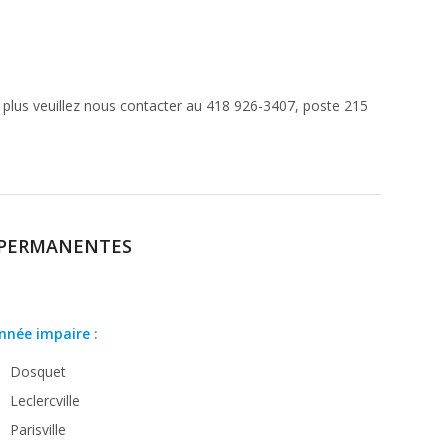
r plus veuillez nous contacter au 418 926-3407, poste 215
PERMANENTES
nnée impaire :
Dosquet
Leclercville
Parisville