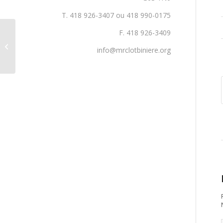
T. 418 926-3407 ou 418 990-0175
F. 418 926-3409
De la nouvelle relève
agricole en Chaudière-
info@mrclotbiniere.org
Appalaches!