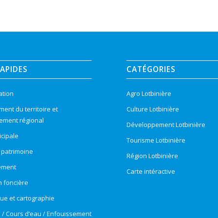
RAPIDES
CATÉGORIES
ation
Agro Lotbinière
nt du territoire et
Culture Lotbinière
ement régional
Développement Lotbinière
cipale
Tourisme Lotbinière
t patrimoine
Région Lotbinière
ement
Carte intéractive
n foncière
e et cartographie
e / Cours d’eau / Enfouissement