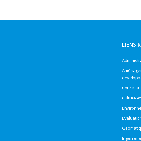
LIENS 
Administr
Aménageme
développ
Cour muni
Culture e
Environn
Évaluatio
Géomatiqu
Ingénieri