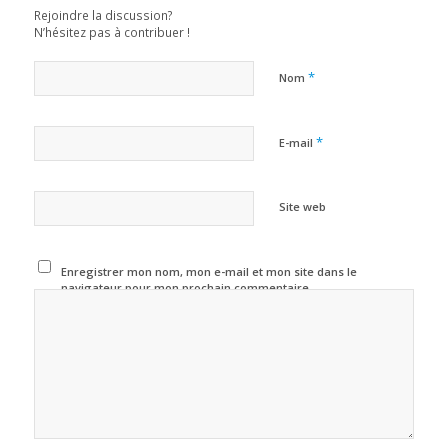
Rejoindre la discussion?
N’hésitez pas à contribuer !
*
Nom
*
E-mail
Site web
Enregistrer mon nom, mon e-mail et mon site dans le
navigateur pour mon prochain commentaire.