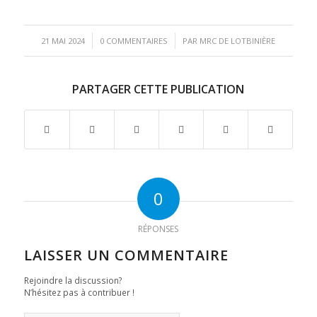
/
/
21 MAI 2024
0 COMMENTAIRES
PAR
MRC DE LOTBINIÈRE
PARTAGER CETTE PUBLICATION
0
RÉPONSES
LAISSER UN COMMENTAIRE
Rejoindre la discussion?
N’hésitez pas à contribuer !