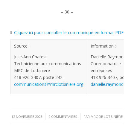
– 30 –
Cliquez ici pour consulter le communiqué en format PDF
Source :
Information :
Julie-Ann Charest
Danielle Raymond
Technicienne aux communications
Coordonnatrice – Serv
MRC de Lotbinière
entreprises
418 926-3407, poste 242
418 926-3407, poste 
communications@mrclotbiniere.org
danielle.raymond@mrcl
/
/
12 NOVEMBRE 2025
0 COMMENTAIRES
PAR
MRC DE LOTBINIÈRE