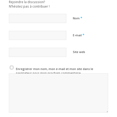
Rejoindre la discussion?
N’hésitez pas à contribuer !
*
Nom
*
E-mail
Site web
Enregistrer mon nom, mon e-mail et mon site dans le
navigateur pour mon prochain commentaire.