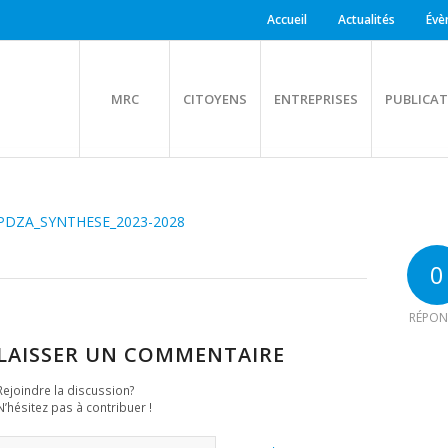
Accueil
Actualités
Évè
MRC
CITOYENS
ENTREPRISES
PUBLICAT
PDZA_SYNTHESE_2023-2028
0
RÉPON
LAISSER UN COMMENTAIRE
Rejoindre la discussion?
N’hésitez pas à contribuer !