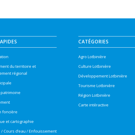
RAPIDES
CATÉGORIES
ation
Agro Lotbinière
nt du territoire et
Culture Lotbinière
ement régional
Développement Lotbinière
cipale
Tourisme Lotbinière
t patrimoine
Région Lotbinière
ement
Carte intéractive
n foncière
e et cartographie
e / Cours d’eau / Enfouissement