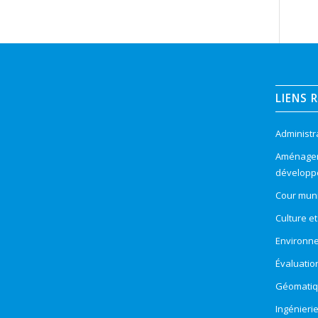
LIENS 
Administr
Aménageme
développ
Cour muni
Culture e
Environn
Évaluatio
Géomatiqu
Ingénieri