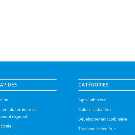
RAPIDES
CATÉGORIES
ation
Agro Lotbinière
nt du territoire et
Culture Lotbinière
ement régional
Développement Lotbinière
cipale
Tourisme Lotbinière