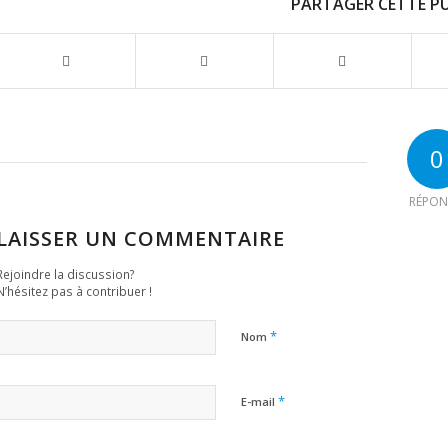
PARTAGER CETTE P
0
RÉPON
LAISSER UN COMMENTAIRE
Rejoindre la discussion?
N’hésitez pas à contribuer !
*
Nom
*
E-mail