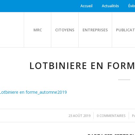
Accueil
Actualités
Évè
MRC
CITOYENS
ENTREPRISES
PUBLICAT
LOTBINIERE EN FOR
Lotbiniere en forme_automne2019
/
/
23 AOÛT 2019
0 COMMENTAIRES
P