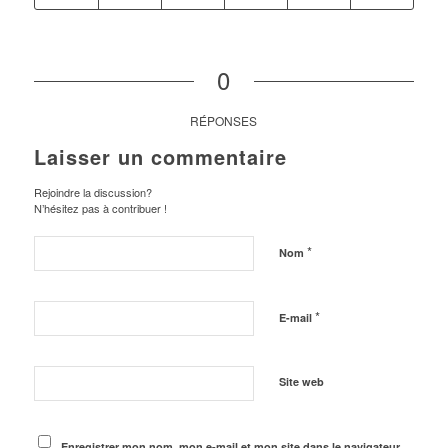
0
RÉPONSES
Laisser un commentaire
Rejoindre la discussion?
N’hésitez pas à contribuer !
*
Nom
*
E-mail
Site web
Enregistrer mon nom, mon e-mail et mon site dans le navigateur