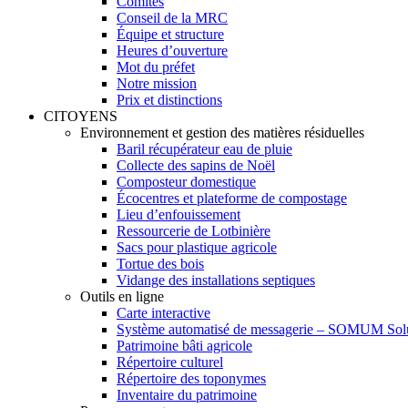
Comités
Conseil de la MRC
Équipe et structure
Heures d’ouverture
Mot du préfet
Notre mission
Prix et distinctions
CITOYENS
Environnement et gestion des matières résiduelles
Baril récupérateur eau de pluie
Collecte des sapins de Noël
Composteur domestique
Écocentres et plateforme de compostage
Lieu d’enfouissement
Ressourcerie de Lotbinière
Sacs pour plastique agricole
Tortue des bois
Vidange des installations septiques
Outils en ligne
Carte interactive
Système automatisé de messagerie – SOMUM Sol
Patrimoine bâti agricole
Répertoire culturel
Répertoire des toponymes
Inventaire du patrimoine