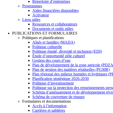
Répertoire d’entreprises
Programmes
Aides financières disponibles
Activateur
Liens utiles
Ressources et collaborateurs
Documents et outils utiles
PUBLICATIONS ET FORMULAIRES
Politiques et planifications
Aînés et familles (MADA)
Politique culturelle
Politique équité, diversité et inclusion (EDI)
Étude d’opportunité pôle culturel
Gestion des cours d’eau
Plan de développement de la zone agricole (PDZA
Plan de gestion des matières résiduelles (PGMR)
Plan régional des milieux humides et hydriques
Planification stratégique 2026-2030
Politique d’investissement
Politique sur la protection des renseignements per
Schéma d’aménagement et de développement rév
Schéma de couverture de risques
Formulaires et documentations
Accès à l’information
Carrières et sablières