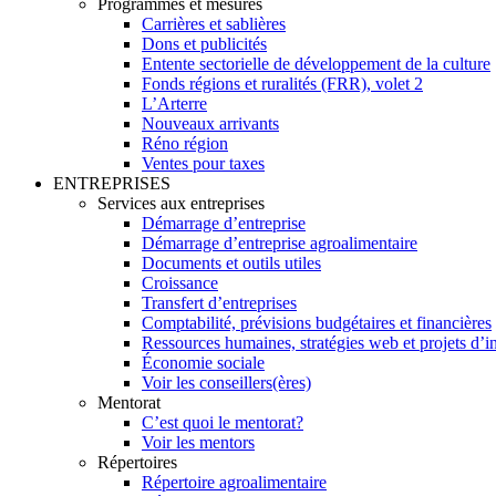
Programmes et mesures
Carrières et sablières
Dons et publicités
Entente sectorielle de développement de la culture
Fonds régions et ruralités (FRR), volet 2
L’Arterre
Nouveaux arrivants
Réno région
Ventes pour taxes
ENTREPRISES
Services aux entreprises
Démarrage d’entreprise
Démarrage d’entreprise agroalimentaire
Documents et outils utiles
Croissance
Transfert d’entreprises
Comptabilité, prévisions budgétaires et financières
Ressources humaines, stratégies web et projets d’i
Économie sociale
Voir les conseillers(ères)
Mentorat
C’est quoi le mentorat?
Voir les mentors
Répertoires
Répertoire agroalimentaire