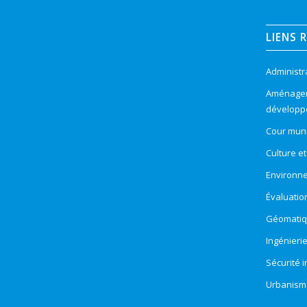
LIENS 
Administr
Aménageme
développ
Cour muni
Culture e
Environn
Évaluatio
Géomatiqu
Ingénieri
Sécurité 
Urbanism