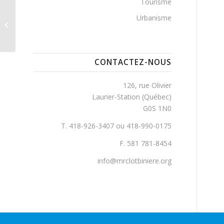
Tourisme
Urbanisme
Rivière-du-Chêne, Pont de la
CONTACTEZ-NOUS
126, rue Olivier
Laurier-Station (Québec)
G0S 1N0
T. 418-926-3407 ou 418-990-0175
F. 581 781-8454
info@mrclotbiniere.org