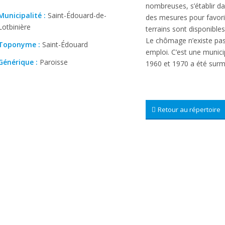
nombreuses, s’établir dan
Municipalité :
Saint-Édouard-de-
des mesures pour favori
Lotbinière
terrains sont disponible
Le chômage n’existe pas 
Toponyme :
Saint-Édouard
emploi. C’est une munici
Générique :
Paroisse
1960 et 1970 a été surm
Retour au répertoire