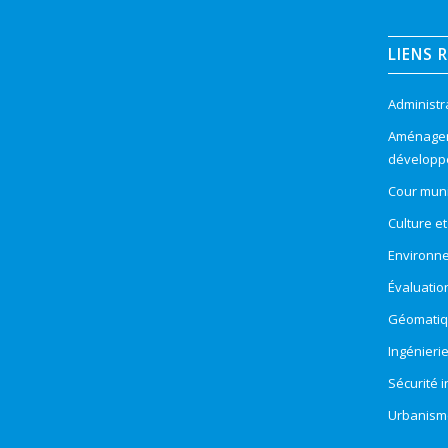
LIENS 
Administr
Aménageme
développ
Cour muni
Culture e
Environn
Évaluatio
Géomatiqu
Ingénieri
Sécurité 
Urbanism