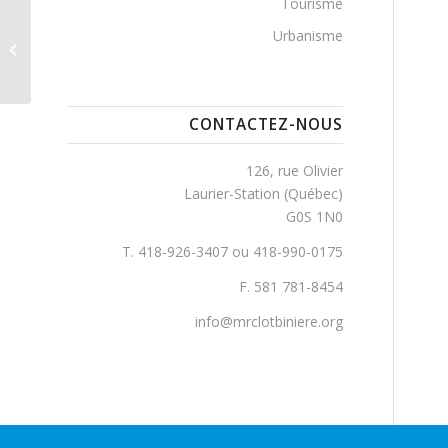
Tourisme
Urbanisme
Daigle, Rue
CONTACTEZ-NOUS
126, rue Olivier
Laurier-Station (Québec)
G0S 1N0
T. 418-926-3407 ou 418-990-0175
F. 581 781-8454
info@mrclotbiniere.org