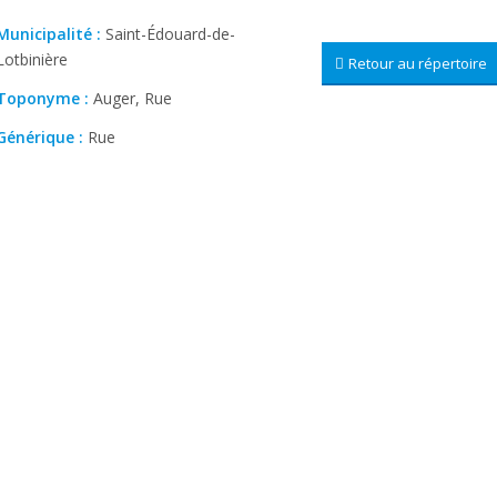
Municipalité :
Saint-Édouard-de-
Lotbinière
Retour au répertoire
Toponyme :
Auger, Rue
Générique :
Rue