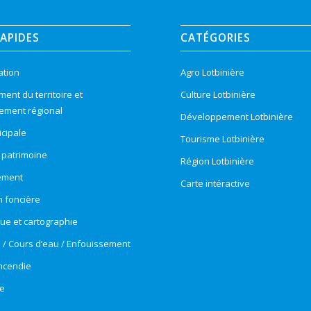
RAPIDES
CATÉGORIES
ation
Agro Lotbinière
nt du territoire et
Culture Lotbinière
ement régional
Développement Lotbinière
cipale
Tourisme Lotbinière
t patrimoine
Région Lotbinière
ement
Carte intéractive
n foncière
e et cartographie
e / Cours d’eau / Enfouissement
incendie
e