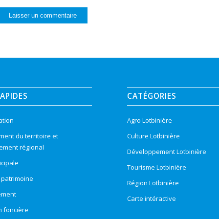
RAPIDES
CATÉGORIES
ation
Agro Lotbinière
nt du territoire et
Culture Lotbinière
ement régional
Développement Lotbinière
cipale
Tourisme Lotbinière
t patrimoine
Région Lotbinière
ement
Carte intéractive
n foncière