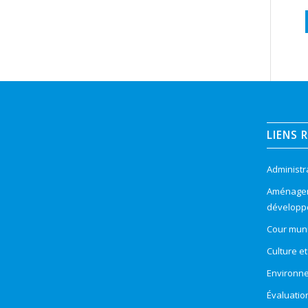
LIENS 
Administr
Aménageme
développ
Cour muni
Culture e
Environn
Évaluatio