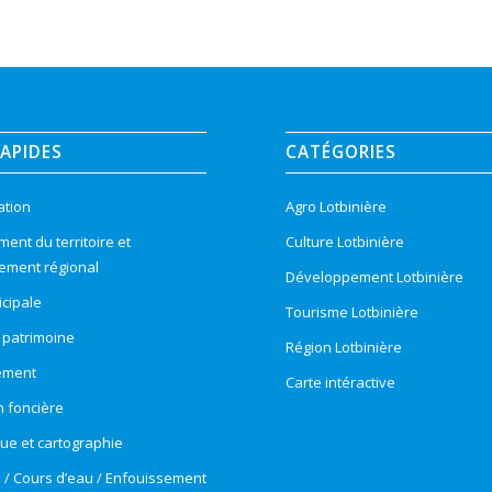
RAPIDES
CATÉGORIES
ation
Agro Lotbinière
nt du territoire et
Culture Lotbinière
ement régional
Développement Lotbinière
cipale
Tourisme Lotbinière
t patrimoine
Région Lotbinière
ement
Carte intéractive
n foncière
e et cartographie
e / Cours d’eau / Enfouissement