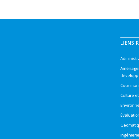
LIENS 
Administr
Aménageme
développ
Cour muni
Culture e
Environn
Évaluatio
Géomatiqu
Ingénieri