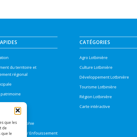
RAPIDES
CATÉGORIES
ation
Agro Lotbinière
nt du territoire et
Culture Lotbinière
ement régional
Développement Lotbinière
cipale
Tourisme Lotbinière
t patrimoine
Région Lotbinière
ement
Carte intéractive
n foncière
es que les
e et cartographie
t de
e / Cours d’eau / Enfouissement
 que le