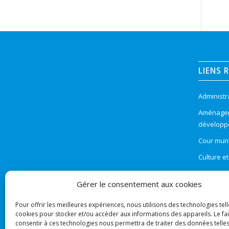
LIENS 
Administr
Aménageme
développ
Cour muni
Culture e
Environn
Gérer le consentement aux cookies
Évaluatio
Pour offrir les meilleures expériences, nous utilisons des technologies tell
Géomatiqu
cookies pour stocker et/ou accéder aux informations des appareils. Le fai
Ingénieri
consentir à ces technologies nous permettra de traiter des données telles