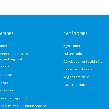
RAPIDES
CATÉGORIES
ation
Agro Lotbinière
nt du territoire et
Culture Lotbinière
ement régional
Développement Lotbinière
cipale
Tourisme Lotbinière
t patrimoine
Région Lotbinière
ement
Carte intéractive
n foncière
e et cartographie
e / Cours d’eau / Enfouissement