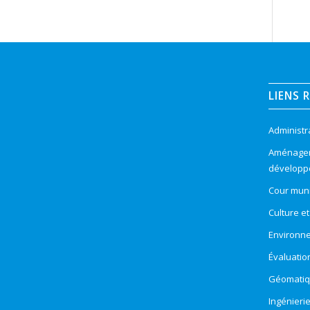
LIENS 
Administr
Aménageme
développ
Cour muni
Culture e
Environn
Évaluatio
Géomatiqu
Ingénieri