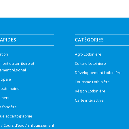
RAPIDES
CATÉGORIES
ation
Agro Lotbinière
nt du territoire et
Culture Lotbinière
ement régional
Développement Lotbinière
cipale
Tourisme Lotbinière
t patrimoine
Région Lotbinière
ement
Carte intéractive
n foncière
e et cartographie
e / Cours d’eau / Enfouissement