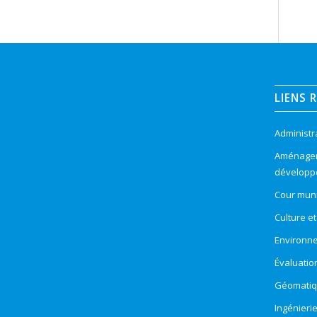
LIENS 
Administr
Aménageme
développ
Cour muni
Culture e
Environn
Évaluatio
Géomatiqu
Ingénieri