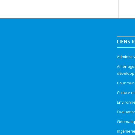
LIENS 
Administr
Aménageme
développ
Cour muni
Culture e
Environn
Évaluatio
Géomatiqu
Ingénieri