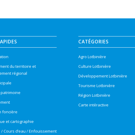
RAPIDES
CATÉGORIES
ation
Agro Lotbinière
nt du territoire et
Culture Lotbinière
ement régional
Développement Lotbinière
cipale
Tourisme Lotbinière
t patrimoine
Région Lotbinière
ement
Carte intéractive
n foncière
e et cartographie
e / Cours d’eau / Enfouissement