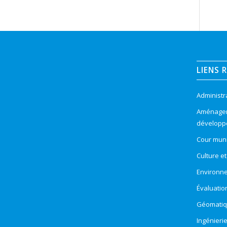
LIENS 
Administr
Aménageme
développ
Cour muni
Culture e
Environn
Évaluatio
Géomatiqu
Ingénieri