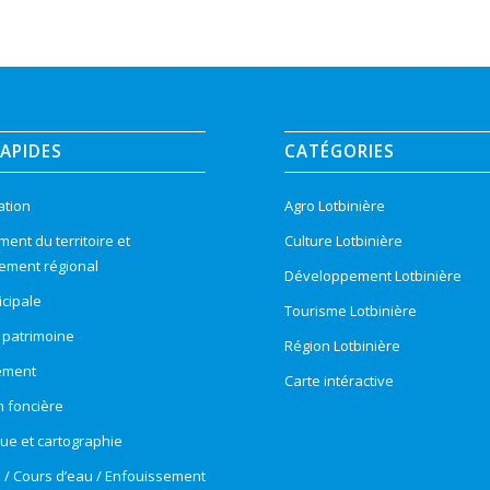
RAPIDES
CATÉGORIES
ation
Agro Lotbinière
nt du territoire et
Culture Lotbinière
ement régional
Développement Lotbinière
cipale
Tourisme Lotbinière
t patrimoine
Région Lotbinière
ement
Carte intéractive
n foncière
e et cartographie
e / Cours d’eau / Enfouissement