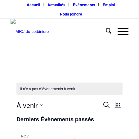
Accueil
Actualités
Évènements
Emploi
Nous joindre
Il n’y a pas d’évènements à venir.
Recherc
Navigat
À venir
Recherche
Liste
de
et
Sélectionnez
vues
Derniers Évènements passés
une
navigatio
Évènem
date.
de
NOV