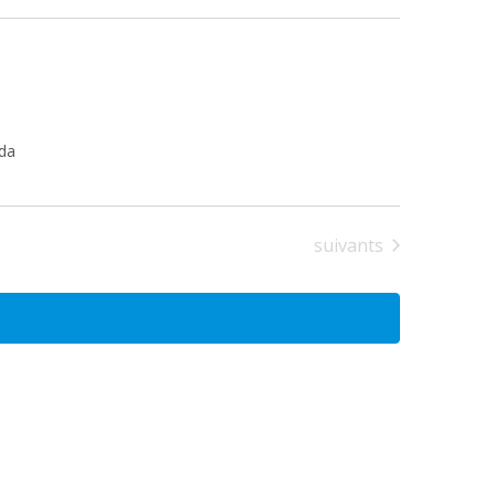
ada
Évènements
suivants