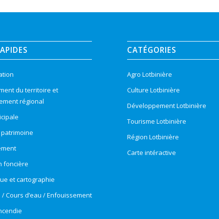
RAPIDES
CATÉGORIES
ation
Agro Lotbinière
nt du territoire et
Culture Lotbinière
ement régional
Développement Lotbinière
cipale
Tourisme Lotbinière
t patrimoine
Région Lotbinière
ement
Carte intéractive
n foncière
e et cartographie
e / Cours d’eau / Enfouissement
incendie