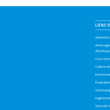
LIENS 
Administr
Aménageme
développ
Cour muni
Culture e
Environn
Évaluatio
Géomatiqu
Ingénieri
Sécurité 