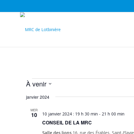
ÉVÈNEMENTS
À venir
Sélectionnez
janvier 2024
une
date.
MER
10
10 janvier 2024 : 19 h 30 min
-
21 h 00 min
CONSEIL DE LA MRC
Salle des lions
16, rue des Érables, Saint-Flav