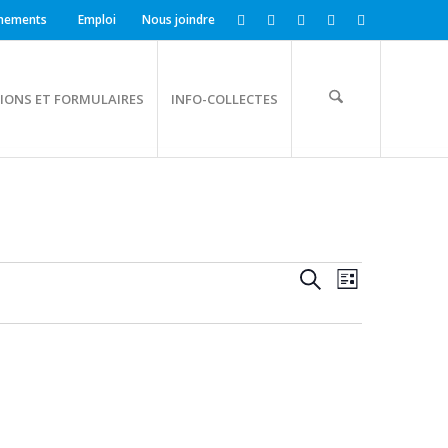
nements
Emploi
Nous joindre
IONS ET FORMULAIRES
INFO-COLLECTES
RECHERCH
NAVIGATI
Recherche
Liste
DE
ET
VUES
NAVIGATI
ÉVÈNEME
DE
VUES
ÉVÈNEMEN