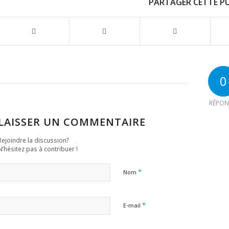
PARTAGER CETTE P
0
RÉPON
LAISSER UN COMMENTAIRE
Rejoindre la discussion?
N’hésitez pas à contribuer !
*
Nom
*
E-mail