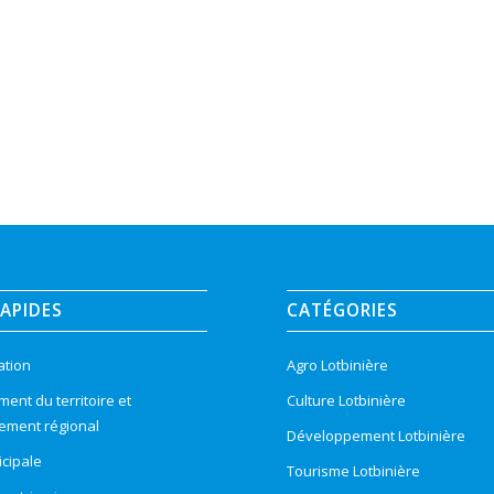
RAPIDES
CATÉGORIES
ation
Agro Lotbinière
nt du territoire et
Culture Lotbinière
ement régional
Développement Lotbinière
cipale
Tourisme Lotbinière