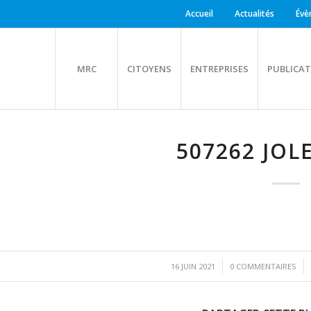
Accueil
Actualités
Évè
MRC
CITOYENS
ENTREPRISES
PUBLICAT
507262 JOL
/
/
16 JUIN 2021
0 COMMENTAIRES