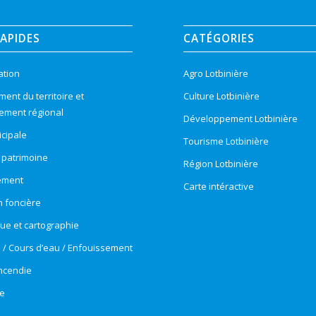
RAPIDES
CATÉGORIES
ation
Agro Lotbinière
nt du territoire et
Culture Lotbinière
ement régional
Développement Lotbinière
cipale
Tourisme Lotbinière
t patrimoine
Région Lotbinière
ement
Carte intéractive
n foncière
e et cartographie
e / Cours d’eau / Enfouissement
incendie
e