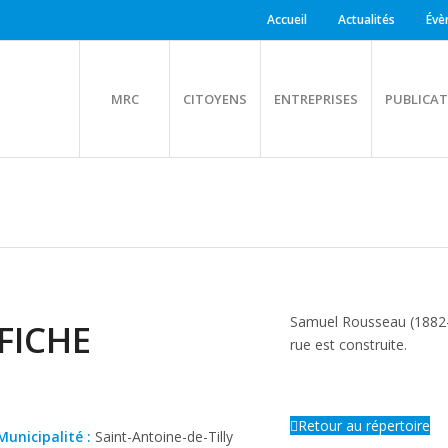
Accueil
Actualités
Évè
MRC
CITOYENS
ENTREPRISES
PUBLICAT
Samuel Rousseau (1882-19
FICHE
rue est construite.
Retour au répertoire
Municipalité :
Saint-Antoine-de-Tilly