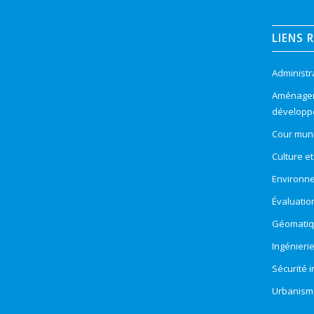
LIENS 
Administr
Aménageme
développ
Cour muni
Culture e
Environn
Évaluatio
Géomatiqu
Ingénieri
Sécurité 
Urbanism