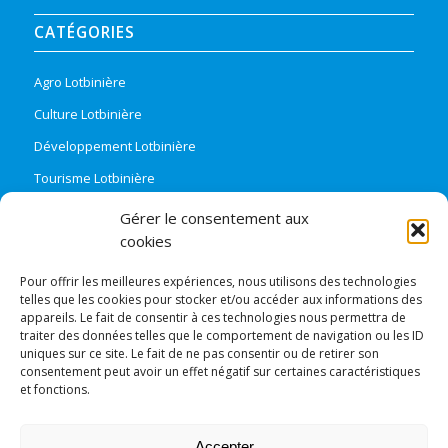
CATÉGORIES
Agro Lotbinière
Culture Lotbinière
Développement Lotbinière
Tourisme Lotbinière
Région Lotbinière
Gérer le consentement aux
cookies
Carte intéractive
Pour offrir les meilleures expériences, nous utilisons des technologies
telles que les cookies pour stocker et/ou accéder aux informations des
appareils. Le fait de consentir à ces technologies nous permettra de
traiter des données telles que le comportement de navigation ou les ID
uniques sur ce site. Le fait de ne pas consentir ou de retirer son
ORGANISMES PARTENAIRES
consentement peut avoir un effet négatif sur certaines caractéristiques
et fonctions.
CARREFOUR EMPLOI LOTBINIÈRE
SADC LOTBINIÈRE
Accepter