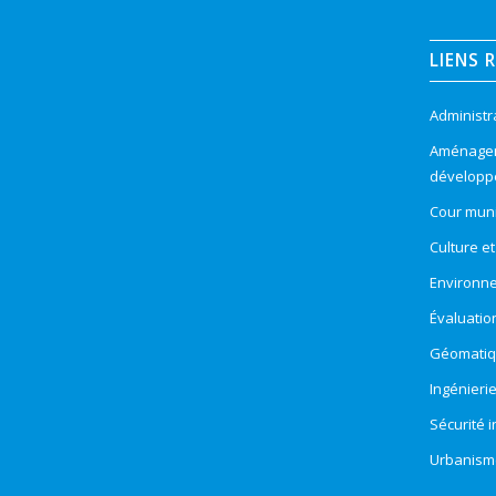
LIENS 
Administr
Aménageme
développ
Cour muni
Culture e
Environn
Évaluatio
Géomatiqu
Ingénieri
Sécurité 
Urbanism