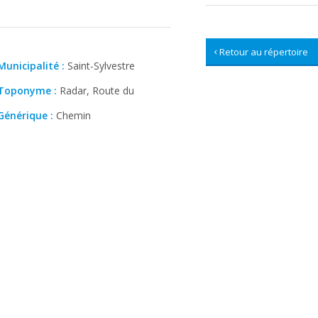
Retour au répertoire
Municipalité :
Saint-Sylvestre
Toponyme :
Radar, Route du
Générique :
Chemin