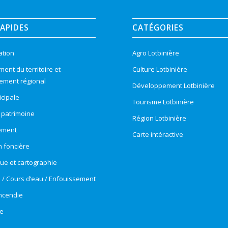
RAPIDES
CATÉGORIES
ation
Agro Lotbinière
nt du territoire et
Culture Lotbinière
ement régional
Développement Lotbinière
cipale
Tourisme Lotbinière
t patrimoine
Région Lotbinière
ement
Carte intéractive
n foncière
e et cartographie
e / Cours d’eau / Enfouissement
incendie
e