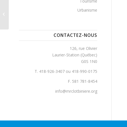
Tourisme
Urbanisme
Handkerchief, Chemin
CONTACTEZ-NOUS
126, rue Olivier
Laurier-Station (Québec)
G0S 1N0
T. 418-926-3407 ou 418-990-0175
F. 581 781-8454
info@mrclotbiniere.org