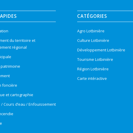
RAPIDES
CATÉGORIES
ation
Agro Lotbinière
nt du territoire et
Culture Lotbinière
ement régional
Développement Lotbinière
cipale
Tourisme Lotbinière
t patrimoine
Région Lotbinière
ement
Carte intéractive
n foncière
e et cartographie
e / Cours d’eau / Enfouissement
incendie
e