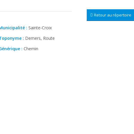
Retour au répertoire
Municipalité :
Sainte-Croix
Toponyme :
Demers, Route
Générique :
Chemin