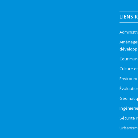
LIENS 
Administr
Aménageme
développ
Cour muni
Culture e
Environn
Évaluatio
Géomatiqu
Ingénieri
Sécurité 
Urbanism