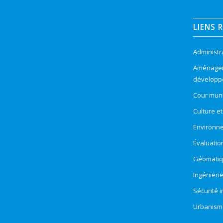
LIENS 
Administr
Aménageme
développ
Cour muni
Culture e
Environn
Évaluatio
Géomatiqu
Ingénieri
Sécurité 
Urbanism