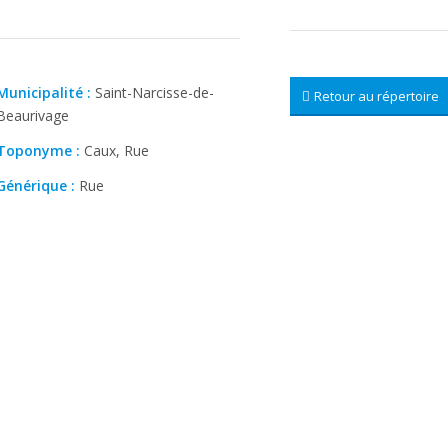
Municipalité :
Saint-Narcisse-de-
Retour au répertoire
Beaurivage
Toponyme :
Caux, Rue
Générique :
Rue