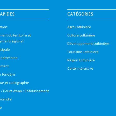
RAPIDES
CATÉGORIES
ation
Agro Lotbinière
nt du territoire et
Culture Lotbinière
ement régional
Développement Lotbinière
cipale
Tourisme Lotbinière
t patrimoine
Région Lotbinière
ement
Carte intéractive
n foncière
e et cartographie
e / Cours d’eau / Enfouissement
incendie
e