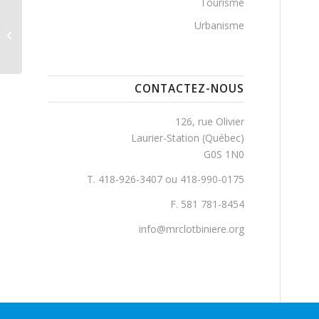
Tourisme
Urbanisme
Anse, Rue de l’
CONTACTEZ-NOUS
126, rue Olivier
Laurier-Station (Québec)
G0S 1N0
T. 418-926-3407 ou 418-990-0175
F. 581 781-8454
info@mrclotbiniere.org