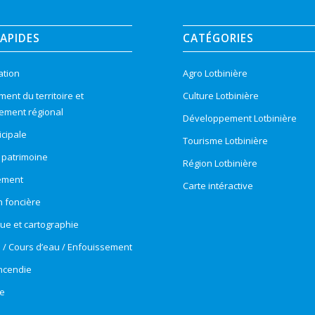
RAPIDES
CATÉGORIES
ation
Agro Lotbinière
nt du territoire et
Culture Lotbinière
ement régional
Développement Lotbinière
cipale
Tourisme Lotbinière
t patrimoine
Région Lotbinière
ement
Carte intéractive
n foncière
e et cartographie
e / Cours d’eau / Enfouissement
incendie
e