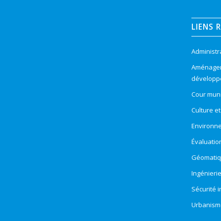
LIENS 
Administr
Aménageme
développ
Cour muni
Culture e
Environn
Évaluatio
Géomatiqu
Ingénieri
Sécurité 
Urbanism