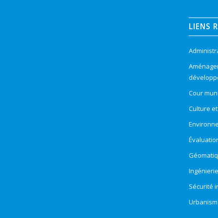
LIENS 
Administr
Aménageme
développ
Cour muni
Culture e
Environn
Évaluatio
Géomatiqu
Ingénieri
Sécurité 
Urbanism