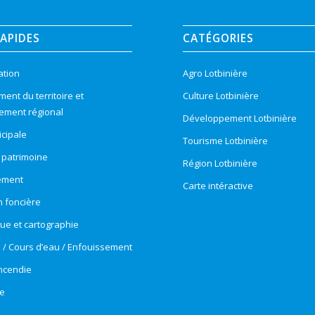
RAPIDES
CATÉGORIES
ation
Agro Lotbinière
nt du territoire et
Culture Lotbinière
ement régional
Développement Lotbinière
cipale
Tourisme Lotbinière
t patrimoine
Région Lotbinière
ement
Carte intéractive
n foncière
e et cartographie
e / Cours d’eau / Enfouissement
incendie
e