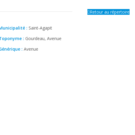
Retour au répertoire
Municipalité :
Saint-Agapit
Toponyme :
Gourdeau, Avenue
Générique :
Avenue